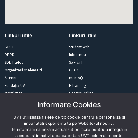
Linkuri utile
Linkuri utile
BCUT
Student Web
DPPD
Infocentru
SDL Trados
Servicii IT
Organizații studențești
CCOC
Alumni
memoQ
Fundația UVT
E-learning
Newsletter
Resurse Online
Informare Cookies
Revista presei
UVT utilizeaza fisiere de tip cookie pentru a personaliza si
imbunatati experienta ta pe Website-ul nostru.
Te informam ca ne-am actualizat politicile pentru a integra in
acestea si in activitatea curenta a UVT cele mai recente