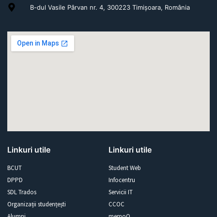
B-dul Vasile Pârvan nr. 4, 300223 Timișoara, România
Linkuri utile
Linkuri utile
BCUT
Student Web
DPPD
Infocentru
SDL Trados
Servicii IT
Organizații studențești
CCOC
Alumni
memoQ