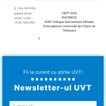
Cerc de limba
CIEFT 2025
greacă veche
RACINE(S)
Vineri, 13:00 –
e
XVIII
Colloque International d’Études
14:30, Sala 204
Francophones Université de l’Ouest de
Timişoara
Fii la curent cu știrile UVT!
Newsletter-ul UVT