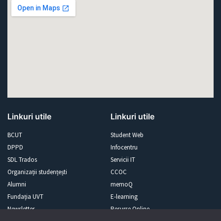
Linkuri utile
Linkuri utile
BCUT
Student Web
DPPD
Infocentru
SDL Trados
Servicii IT
Organizații studențești
CCOC
Alumni
memoQ
Fundația UVT
E-learning
Newsletter
Resurse Online