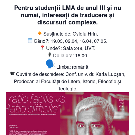
Pentru studenții LMA de anul III și nu
numai, interesați de traducere și
discursuri complexe.
Susținute de: Ovidiu Hrin.
Când?: 19.03, 02.04, 16.04, 07.05.
Unde?: Sala 248, UVT.
De la ora: 18:00.
Limba: română.
Cuvânt de deschidere: Conf. univ. dr. Karla Lupșan,
Prodecan al Facultății de Litere, Istorie, Filosofie și
Teologie.