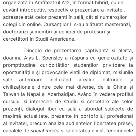
organizată în Amfiteatrul A12, în format hibrid, cu un
cuvânt introductiv, respectiv o prezentare a invitatei,
adresate atât celor prezenți în sală, cât și numeroșilor
colegi din online. Cursanților li s-au alăturat masteranzi,
doctoranzi și membri ai echipei de profesori și
cercetători în Studii Americane.
Dincolo de prezentarea captivantă și alertă,
doamna Alys L. Spensley a răspuns cu generozitate și
promptitudine curiozităților studenților privitoare la
oportunitățile și provocările vieții de diplomat, misiunile
sale anterioare incluzând arealuri culturale și
civilizaționale dintre cele mai diverse, de la China și
Taiwan la Nepal și Azerbaidjan. Având în vedere profilul
cursului și interesele de studiu și cercetare ale celor
prezenți, dialogul liber cu sala a abordat subiecte de
maximă actualitate, prezente în portofoliul profesional
al invitatei, precum analiza audiențelor, libertatea presei,
canalele de
social media
și societatea civilă, fenomenele