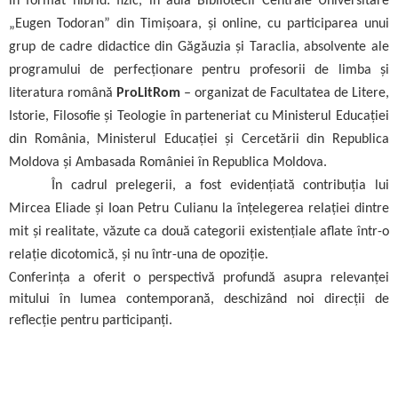
în format hibrid: fizic, în aula Bibliotecii Centrale Universitare
„Eugen Todoran” din Timișoara, și online, cu participarea unui
grup de cadre didactice din Găgăuzia și Taraclia, absolvente ale
programului de perfecționare pentru profesorii de limba și
literatura română
ProLitRom
– organizat de Facultatea de Litere,
Istorie, Filosofie și Teologie în parteneriat cu Ministerul Educației
din România, Ministerul Educației și Cercetării din Republica
Moldova și Ambasada României în Republica Moldova.
În cadrul prelegerii, a fost evidențiată contribuția lui
Mircea Eliade și Ioan Petru Culianu la înțelegerea relației dintre
mit și realitate, văzute ca două categorii existențiale aflate într-o
relație dicotomică, și nu într-una de opoziție.
Conferința a oferit o perspectivă profundă asupra relevanței
mitului în lumea contemporană, deschizând noi direcții de
reflecție pentru participanți.