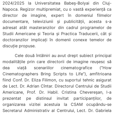
2024/2025 la Universitatea Babeș-Bolyai din Cluj-
Napoca. Regizor multipremiat, cu o vastă experiență ca
director de imagine, expert în domeniul filmelor
documentare, televiziunii și publicității, acesta s-a
adresat atât masteranzilor din cadrul programelor de
Studii Americane și Teoria și Practica Traducerii, cât și
doctoranzilor implicați în domenii conexe temelor de
discuție propuse.
Cele două întâlniri au avut drept subiect principal
modalitățile prin care directorii de imagine reușesc să
dea viață scenariilor cinematografice (”How
Cinematographers Bring Scripts to Life”), amfitrioana
fiind Conf. Dr. Eliza Filimon, cu suportul tehnic asigurat
de Lect. Dr. Adrian Cîntar. Directorul Centrului de Studii
Americane, Prof. Dr. Habil. Cristina Chevereșan, l-a
prezentat pe distinsul invitat participanților, de
organizarea vizitei acestuia la CSAM ocupându-se
Secretarul Administrativ al Centrului, Lect. Dr. Gabriela