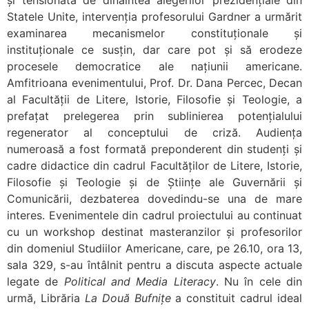
și tensionată de dinaintea alegerilor prezidențiale din
Statele Unite, intervenția profesorului Gardner a urmărit
examinarea mecanismelor constituționale și
instituționale ce susțin, dar care pot și să erodeze
procesele democratice ale națiunii americane.
Amfitrioana evenimentului, Prof. Dr. Dana Percec, Decan
al Facultății de Litere, Istorie, Filosofie și Teologie, a
prefațat prelegerea prin sublinierea potențialului
regenerator al conceptului de criză. Audiența
numeroasă a fost formată preponderent din studenți și
cadre didactice din cadrul Facultăților de Litere, Istorie,
Filosofie și Teologie și de Științe ale Guvernării și
Comunicării, dezbaterea dovedindu-se una de mare
interes. Evenimentele din cadrul proiectului au continuat
cu un workshop destinat masteranzilor și profesorilor
din domeniul Studiilor Americane, care, pe 26.10, ora 13,
sala 329, s-au întâlnit pentru a discuta aspecte actuale
legate de
Political and Media Literacy
. Nu în cele din
urmă, Librăria
La Două Bufnițe
a constituit cadrul ideal