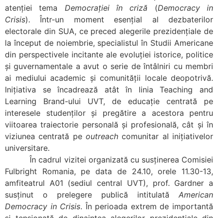
atenției tema
Democrației în criză
(
Democracy in
Crisis
). Într-un moment esențial al dezbaterilor
electorale din SUA, ce preced alegerile prezidențiale de
la început de noiembrie, specialistul în Studii Americane
din perspectivele incitante ale evoluției istorice, politice
și guvernamentale a avut o serie de întâlniri cu membri
ai mediului academic și comunității locale deopotrivă.
Inițiativa se încadrează atât în linia Teaching and
Learning Brand-ului UVT, de educație centrată pe
interesele studenților și pregătire a acestora pentru
viitoarea traiectorie personală și profesională, cât și în
viziunea centrată pe
outreach
comunitar al inițiativelor
universitare.
În cadrul vizitei organizată cu susținerea Comisiei
Fulbright Romania, pe data de 24.10, orele 11.30-13,
amfiteatrul A01 (sediul central UVT), prof. Gardner a
susținut o prelegere publică intitulată
American
Democracy in Crisis
. În perioada extrem de importantă