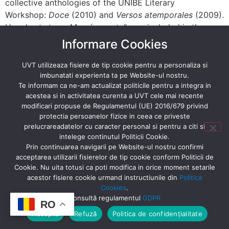
collective anthologies of the UNIBE Literary
Workshop:
Doce
(2010) and
Versos atemporales
(2009).
Her short story „Mamá muerta” was included in the
anthology of finalists for the Itaú Digital Short Story
Informare Cookies
Prize in 2013. In March 2016, she was awarded the
„PEN/Edward-Lily Tuck for paraguayan literature” prize
UVT utilizeaza fisiere de tip cookie pentru a personaliza si
awarded by PEN America, for her collection of
imbunatati experienta ta pe Website-ul nostru.
Te informam ca ne-am actualizat politicile pentru a integra in
poems
Doce lunas llenas: poesías sobre la divina
acestea si in activitatea curenta a UVT cele mai recente
energía femenina
(Twelve Full Moons: Poetry on Divine
modificari propuse de Regulamentul (UE) 2016/679 privind
Feminine Energy).
protectia persoanelor fizice in ceea ce priveste
prelucrareadatelor cu caracter personal si pentru a citi si
intelege continutul Politicii Cookie.
Prin continuarea navigarii pe Website-ul nostru confirmi
acceptarea utilizarii fisierelor de tip cookie conform Politicii de
Cookie. Nu uita totusi ca poti modifica in orice moment setarile
acestor fisiere cookie urmand instructiunile din
Politica
Cookies
.
Consultă regulamentul
GDPR
RO
Acceptă
Refuză
Politica de confidențialitate