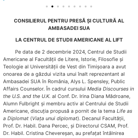
CONSILIERUL PENTRU PRESĂ ȘI CULTURĂ AL
AMBASADEI SUA
LA CENTRUL DE STUDII AMERICANE AL LIFT
Pe data de 2 decembrie 2024, Centrul de Studii
Americane al Facultății de Litere, Istorie, Filosofie și
Teologie al Universității de Vest din Timișoara a avut
onoarea de a găzdui vizita unui înalt reprezentant al
Ambasadei SUA în România, Alys L. Spensley, Public
Affairs Counselor. În cadrul cursului
Media Discourses in
the U.S. and the U.K.
al Conf. Dr. Irina Diana Mădroane,
Alumn Fulbright și membru activ al Centrului de Studii
Americane, discuția propusă a pornit de la tema
Life as
a Diplomat
(
Viața unui diplomat
). Decanul Facultății,
Prof. Dr. Habil. Dana Percec, și Directorul CSAM, Prof.
Dr. Habil. Cristina Chevereșan, au prefațat întâlnirea