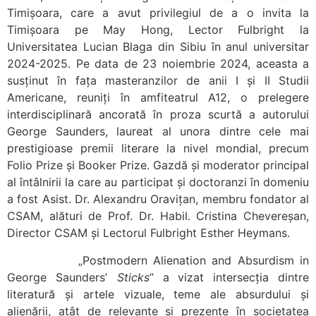
Timișoara, care a avut privilegiul de a o invita la
Timișoara pe May Hong, Lector Fulbright la
Universitatea Lucian Blaga din Sibiu în anul universitar
2024-2025. Pe data de 23 noiembrie 2024, aceasta a
susținut în fața masteranzilor de anii I și II Studii
Americane, reuniți în amfiteatrul A12, o prelegere
interdisciplinară ancorată în proza scurtă a autorului
George Saunders, laureat al unora dintre cele mai
prestigioase premii literare la nivel mondial, precum
Folio Prize și Booker Prize. Gazdă și moderator principal
al întâlnirii la care au participat și doctoranzi în domeniu
a fost Asist. Dr. Alexandru Oravițan, membru fondator al
CSAM, alături de Prof. Dr. Habil. Cristina Chevereșan,
Director CSAM și Lectorul Fulbright Esther Heymans.
„Postmodern Alienation and Absurdism in
George Saundersʼ
Sticks
” a vizat intersecția dintre
literatură și artele vizuale, teme ale absurdului și
alienării, atât de relevante și prezente în societatea