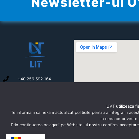
Newsletter-ul 
+40 256 592 164
secretariat.litere@e-
uvt.ro
B-dul Vasile Pârvan nr. 4,
300223 Timișoara,
UVT utilizeaza fi
România
Te informam ca ne-am actualizat politicile pentru a integra in ace
in ceea ce priveste 
Prin continuarea navigarii pe Website-ul nostru confirmi acceptarea 