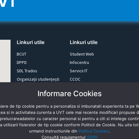
UVT
Linkuri utile
Linkuri utile
BCUT
Student Web
DPPD
Infocentru
SDL Trados
Servicii IT
Organizații studențești
CCOC
Alumni
memoQ
Informare Cookies
Fundația UVT
E-learning
Newsletter
Resurse Online
siere de tip cookie pentru a personaliza si imbunatati experienta ta pe 
stea si in activitatea curenta a UVT cele mai recente modificari propuse
prelucrareadatelor cu caracter personal si pentru a citi si intelege continu
utilizarii fisierelor de tip cookie conform Politicii de Cookie. Nu uita to
urmand instructiunile din
Politica Cookies
.
Consultă regulamentul
GDPR