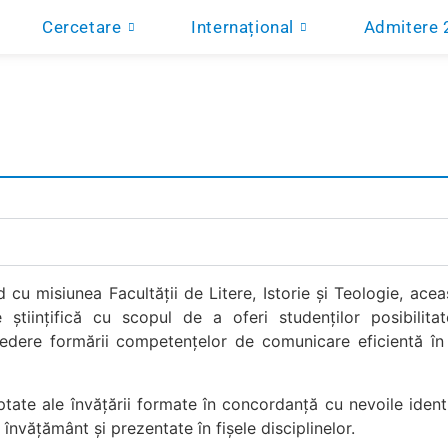
Cercetare
Internațional
Admitere 
 cu misiunea Facultății de Litere, Istorie și Teologie, ace
 științifică cu scopul de a oferi studenților posibilitat
 vedere formării competențelor de comunicare eficientă în 
ptate ale învățării formate în concordanță cu nevoile ident
e învățământ și prezentate în fișele disciplinelor.