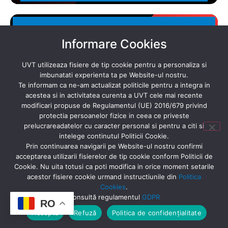
Informare Cookies
UVT utilizeaza fisiere de tip cookie pentru a personaliza si
imbunatati experienta ta pe Website-ul nostru.
Te informam ca ne-am actualizat politicile pentru a integra in
acestea si in activitatea curenta a UVT cele mai recente
Pregătire pentru BAC
modificari propuse de Regulamentul (UE) 2016/679 privind
protectia persoanelor fizice in ceea ce priveste
martie - iunie 2026
prelucrareadatelor cu caracter personal si pentru a citi si
intelege continutul Politicii Cookie.
Prin continuarea navigarii pe Website-ul nostru confirmi
acceptarea utilizarii fisierelor de tip cookie conform Politicii de
Detalii
Cookie. Nu uita totusi ca poti modifica in orice moment setarile
acestor fisiere cookie urmand instructiunile din
Politica
Cookies
.
Consultă regulamentul
GDPR
RO
Acceptă
Refuză
Politica de confidențialitate