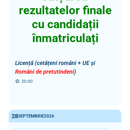
rezultatelor finale
cu candidații
înmatriculați
Licență (cetățeni români + UE și
Români de pretutindeni
)
20:00
28
SEPTEMBRIE
2026