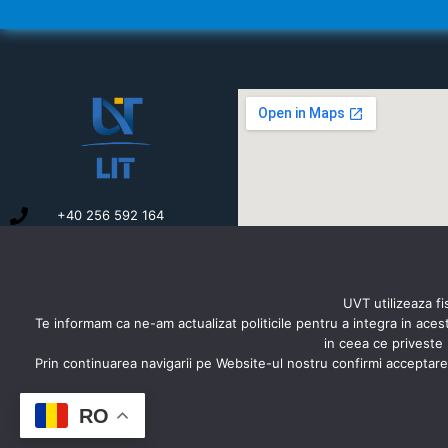
+40 256 592 164
secretariat.litere@e-
uvt.ro
B-dul Vasile Pârvan nr. 4,
300223 Timișoara,
UVT utilizeaza fi
România
Te informam ca ne-am actualizat politicile pentru a integra in ace
in ceea ce priveste 
Prin continuarea navigarii pe Website-ul nostru confirmi acceptarea 
RO
© Universitatea de Vest din Timișoara 2024