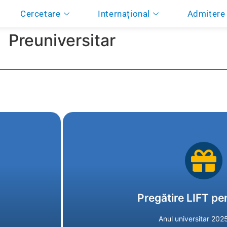
Cercetare
Internațional
Admitere
Preuniversitar
Click aici pentru mai mul
Pregătire LIFT p
Anul universitar 20