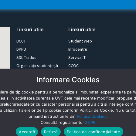
Linkuri utile
Linkuri utile
BCUT
Student Web
DPPD
Infocentru
SDL Trados
Servicii IT
Organizații studențești
CCOC
Alumni
memoQ
Informare Cookies
Fundația UVT
E-learning
Newsletter
Resurse Online
siere de tip cookie pentru a personaliza si imbunatati experienta ta pe 
stea si in activitatea curenta a UVT cele mai recente modificari propuse
prelucrareadatelor cu caracter personal si pentru a citi si intelege continu
utilizarii fisierelor de tip cookie conform Politicii de Cookie. Nu uita to
urmand instructiunile din
Politica Cookies
.
Consultă regulamentul
GDPR
Acceptă
Refuză
Politica de confidențialitate
Sitemap
Politica cookies a UVT
Politica de confidențialitat