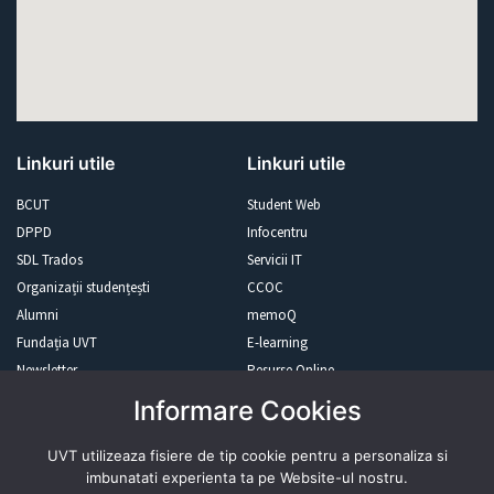
Linkuri utile
Linkuri utile
BCUT
Student Web
DPPD
Infocentru
SDL Trados
Servicii IT
Organizații studențești
CCOC
Alumni
memoQ
Fundația UVT
E-learning
Newsletter
Resurse Online
Informare Cookies
Revista presei
UVT utilizeaza fisiere de tip cookie pentru a personaliza si
imbunatati experienta ta pe Website-ul nostru.