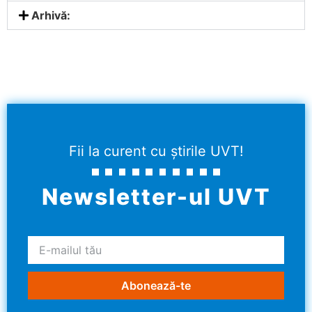
Arhivă:
Fii la curent cu știrile UVT!
Newsletter-ul UVT
Abonează-te