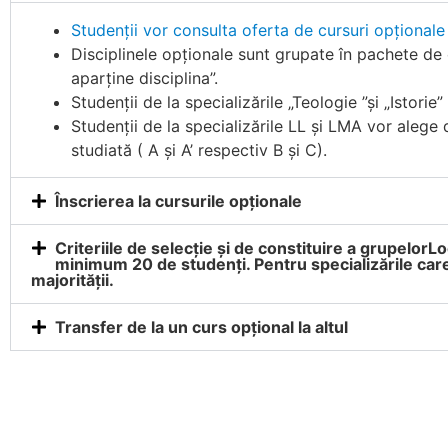
Studenții vor consulta oferta de cursuri opționale
Disciplinele opționale sunt grupate în pachete de 
aparține disciplina”.
Studenții de la specializările „Teologie ”și „Istori
Studenții de la specializările LL și LMA vor alege
studiată ( A și A’ respectiv B și C).
Înscrierea la cursurile opționale
Criteriile de selecție și de constituire a grupelorL
minimum 20 de studenți. Pentru specializările care 
majorității.
Transfer de la un curs opțional la altul