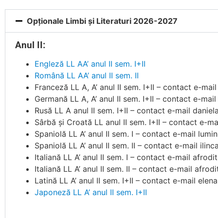
Opționale Limbi și Literaturi 2026-2027
Anul II:
Engleză LL AA’ anul II sem. I+II
Română LL AA’ anul II sem. II
Franceză LL A, A’ anul II sem. I+II – contact e-ma
Germană LL A, A’ anul II sem. I+II – contact e-mai
Rusă LL A anul II sem. I+II – contact e-mail danie
Sârbă și Croată LL anul II sem. I+II – contact e-m
Spaniolă LL A’ anul II sem. I – contact e-mail lumi
Spaniolă LL A’ anul II sem. II – contact e-mail ilin
Italiană LL A’ anul II sem. I – contact e-mail afro
Italiană LL A’ anul II sem. II – contact e-mail
afrodi
Latină LL A’ anul II sem. I+II – contact e-mail ele
Japoneză
LL A’ anul II sem. I+II