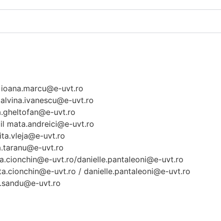
il ioana.marcu@e-uvt.ro
l alvina.ivanescu@e-uvt.ro
la.gheltofan@e-uvt.ro
ail mata.andreici@e-uvt.ro
nita.vleja@e-uvt.ro
ca.taranu@e-uvt.ro
dita.cionchin@e-uvt.ro/danielle.pantaleoni@e-uvt.ro
ta.cionchin@e-uvt.ro / danielle.pantaleoni@e-uvt.ro
na.sandu@e-uvt.ro