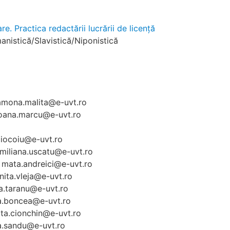
re. Practica redactării lucrării de licență
manistică/Slavistică/Niponistică
 ramona.malita@e-uvt.ro
l ioana.marcu@e-uvt.ro
.ciocoiu@e-uvt.ro
l miliana.uscatu@e-uvt.ro
il mata.andreici@e-uvt.ro
inita.vleja@e-uvt.ro
nca.taranu@e-uvt.ro
a.boncea@e-uvt.ro
ita.cionchin@e-uvt.ro
ena.sandu@e-uvt.ro