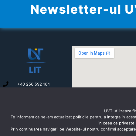
Newsletter-ul 
+40 256 592 164
secretariat.litere@e-
uvt.ro
B-dul Vasile Pârvan nr. 4,
300223 Timișoara,
UVT utilizeaza fi
România
Te informam ca ne-am actualizat politicile pentru a integra in ace
in ceea ce priveste 
Prin continuarea navigarii pe Website-ul nostru confirmi acceptarea 