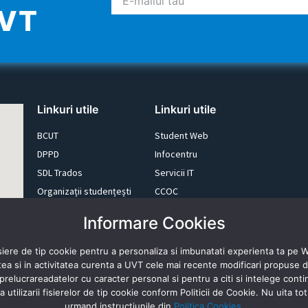
UVT
Linkuri utile
Linkuri utile
BCUT
Student Web
DPPD
Infocentru
SDL Trados
Servicii IT
Organizații studențești
CCOC
Alumni
memoQ
Informare Cookies
Fundația UVT
E-learning
Newsletter
Resurse Online
siere de tip cookie pentru a personaliza si imbunatati experienta ta pe 
stea si in activitatea curenta a UVT cele mai recente modificari propuse
prelucrareadatelor cu caracter personal si pentru a citi si intelege continu
utilizarii fisierelor de tip cookie conform Politicii de Cookie. Nu uita to
urmand instructiunile din
Politica Cookies
.