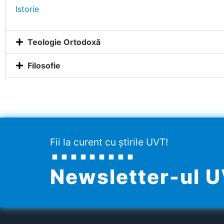
Istorie
Teologie Ortodoxă
Filosofie
Fii la curent cu știrile UVT!
Newsletter-ul 