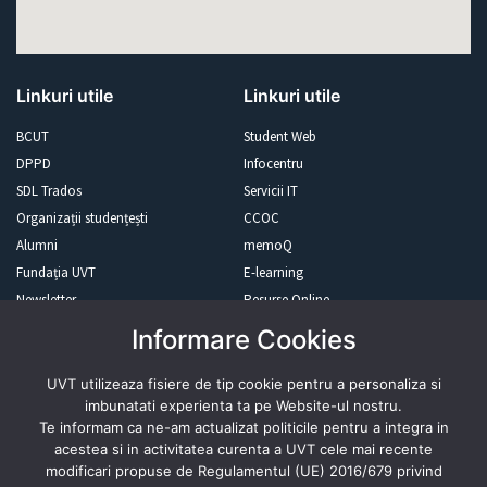
Linkuri utile
Linkuri utile
BCUT
Student Web
DPPD
Infocentru
SDL Trados
Servicii IT
Organizații studențești
CCOC
Alumni
memoQ
Fundația UVT
E-learning
Newsletter
Resurse Online
Informare Cookies
Revista presei
UVT utilizeaza fisiere de tip cookie pentru a personaliza si
imbunatati experienta ta pe Website-ul nostru.
Te informam ca ne-am actualizat politicile pentru a integra in
acestea si in activitatea curenta a UVT cele mai recente
modificari propuse de Regulamentul (UE) 2016/679 privind