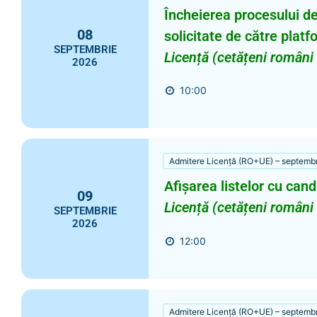
Încheierea procesului de
08
solicitate de către pla
SEPTEMBRIE
Licență (cetățeni români
2026
10:00
Admitere Licență (RO+UE) – septemb
Afișarea listelor cu candi
09
Licență (cetățeni români
SEPTEMBRIE
2026
12:00
Admitere Licență (RO+UE) – septemb