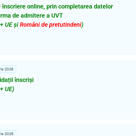
 înscriere online, prin completarea datelor
tforma de admitere a UVT
 + UE și
Români de pretutindeni
)
rie 2026
dații înscriși
 + UE)
rie 2026