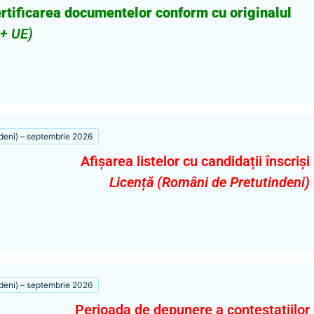
rtificarea documentelor conform cu originalul
 + UE)
deni) – septembrie 2026
Afișarea listelor cu candidații înscriși
Licență (Români de Pretutindeni)
deni) – septembrie 2026
Perioada de depunere a contestațiilor