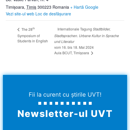
Timișoara
,
Timiș
300223
Romania
+ Hartă Google
Vezi site-ul web Loc de desfășurare
th
Internationale Tagung
Stadtbilder,
The 28
Symposium of
Stadtsprachen. Urbane Kultur in Sprache
Students in English
und Literatur
vom 16. bis 18. Mai 2024
Aula BCUT, Timișoara
Fii la curent cu știrile UVT!
Newsletter-ul UVT