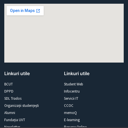
Linkuri utile
Linkuri utile
BCUT
Student Web
DPPD
Infocentru
SDL Trados
Servicii IT
Organizații studențești
CCOC
Alumni
memoQ
Fundația UVT
E-learning
Newsletter
Resurse Online