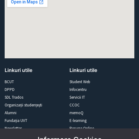
Linkuri utile
Linkuri utile
BCUT
Student Web
DPPD
Infocentru
SDL Trados
Servicii IT
Organizații studențești
CCOC
Alumni
memoQ
Fundația UVT
E-learning
Newsletter
Resurse Online