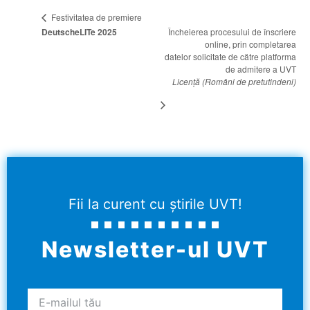
Festivitatea de premiere
DeutscheLITe 2025
Încheierea procesului de înscriere
online, prin completarea
datelor solicitate de către platforma
de admitere a UVT
Licență (Români de pretutindeni)
Fii la curent cu știrile UVT!
Newsletter-ul UVT