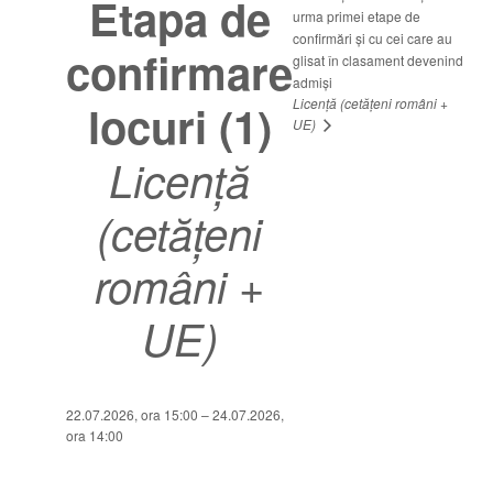
Etapa de
urma primei etape de
confirmări și cu cei care au
confirmare
glisat în clasament devenind
admiși
Licență (cetățeni români +
locuri (1)
UE)
Licență
(cetățeni
români +
UE)
22.07.2026, ora 15:00 – 24.07.2026,
ora 14:00