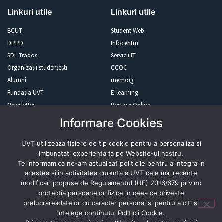
Linkuri utile
Linkuri utile
BCUT
Student Web
DPPD
Infocentru
SDL Trados
Servicii IT
Organizații studențești
CCOC
Alumni
memoQ
Fundația UVT
E-learning
Newsletter
Resurse Online
Informare Cookies
Revista presei
UVT utilizeaza fisiere de tip cookie pentru a personaliza si
imbunatati experienta ta pe Website-ul nostru.
Te informam ca ne-am actualizat politicile pentru a integra in
acestea si in activitatea curenta a UVT cele mai recente
modificari propuse de Regulamentul (UE) 2016/679 privind
Abonează-te
protectia persoanelor fizice in ceea ce priveste
prelucrareadatelor cu caracter personal si pentru a citi si
intelege continutul Politicii Cookie.