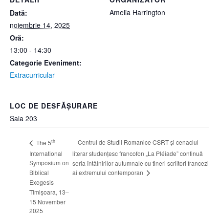
Amelia Harrington
Dată:
noiembrie 14, 2025
Oră:
13:00 - 14:30
Categorie Eveniment:
Extracurricular
LOC DE DESFĂȘURARE
Sala 203
th
Centrul de Studii Romanice CSRT și cenaclul
The 5
International
literar studențesc francofon „La Pléiade” continuă
Symposium on
seria întâlnirilor autumnale cu tineri scriitori francezi
ai extremului contemporan
Biblical
Exegesis
Timișoara, 13–
15 November
2025