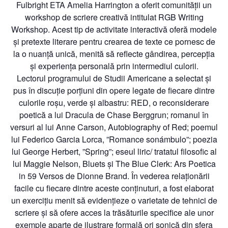
Fulbright ETA Amelia Harrington a oferit comunității un
workshop de scriere creativă intitulat RGB Writing
Workshop. Acest tip de activitate interactivă oferă modele
și pretexte literare pentru crearea de texte ce pornesc de
la o nuanță unică, menită să reflecte gândirea, percepția
și experiența personală prin intermediul culorii.
Lectorul programului de Studii Americane a selectat și
pus în discuție porțiuni din opere legate de fiecare dintre
culorile roșu, verde și albastru: RED, o reconsiderare
poetică a lui Dracula de Chase Berggrun; romanul în
versuri al lui Anne Carson, Autobiography of Red; poemul
lui Federico Garcia Lorca, ”Romance sonámbulo”; poezia
lui George Herbert, ”Spring”; eseul liric/ tratatul filosofic al
lui Maggie Nelson, Bluets și The Blue Clerk: Ars Poetica
in 59 Versos de Dionne Brand. În vederea relaționării
facile cu fiecare dintre aceste conținuturi, a fost elaborat
un exercițiu menit să evidențieze o varietate de tehnici de
scriere și să ofere acces la trăsăturile specifice ale unor
exemple aparte de ilustrare formală ori sonică din sfera