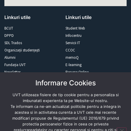
Linkuri utile
Linkuri utile
BCUT
Student Web
DPPD
Infocentru
SDL Trados
Servicii IT
Organizații studențești
CCOC
Alumni
memoQ
Fundația UVT
E-learning
Newsletter
Resurse Online
Informare Cookies
Revista presei
UVT utilizeaza fisiere de tip cookie pentru a personaliza si
imbunatati experienta ta pe Website-ul nostru.
Te informam ca ne-am actualizat politicile pentru a integra in
acestea si in activitatea curenta a UVT cele mai recente
modificari propuse de Regulamentul (UE) 2016/679 privind
Abonează-te
protectia persoanelor fizice in ceea ce priveste
prelucrareadatelor cu caracter personal si pentru a citi si