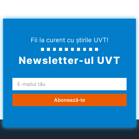
Fii la curent cu știrile UVT!
Newsletter-ul UVT
Abonează-te