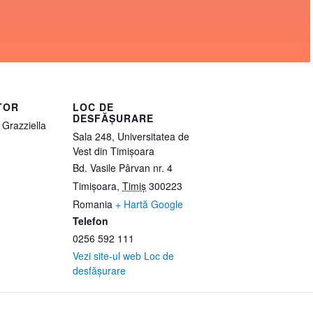
TOR
LOC DE
DESFĂȘURARE
. Grazziella
Sala 248, Universitatea de
Vest din Timișoara
Bd. Vasile Pârvan nr. 4
Timișoara
,
Timiș
300223
Romania
+ Hartă Google
Telefon
0256 592 111
Vezi site-ul web Loc de
desfășurare