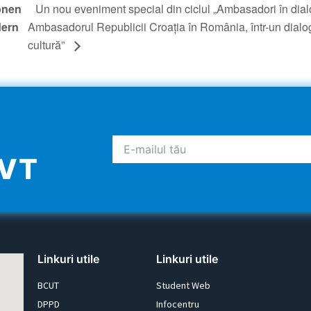
onen
Un nou eveniment special din ciclul „Ambasadori în dia
dern
Ambasadorul Republicii Croația în România, într-un dialog
cultură”
UVT
Linkuri utile
Linkuri utile
BCUT
Student Web
DPPD
Infocentru