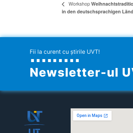
Workshop
Weihnachtstraditi
in den deutschsprachigen Län
Fii la curent cu știrile UVT!
Newsletter-ul 