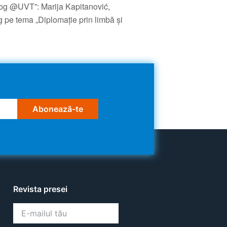
log @UVT”: Marija Kapitanović,
 pe tema „Diplomație prin limbă și
Abonează-te
Revista presei