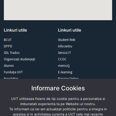
Linkuri utile
Linkuri utile
BCUT
Student Web
DPPD
Infocentru
SDL Trados
Servicii IT
Organizații studențești
CCOC
Alumni
memoQ
Fundația UVT
E-learning
Newsletter
Resurse Online
Informare Cookies
Revista presei
UVT utilizeaza fisiere de tip cookie pentru a personaliza si
imbunatati experienta ta pe Website-ul nostru.
Te informam ca ne-am actualizat politicile pentru a integra in
acestea si in activitatea curenta a UVT cele mai recente