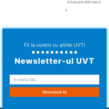
8-9 ianuarie 2026 (day 2)
Fii la curent cu știrile UVT!
Newsletter-ul UVT
Abonează-te