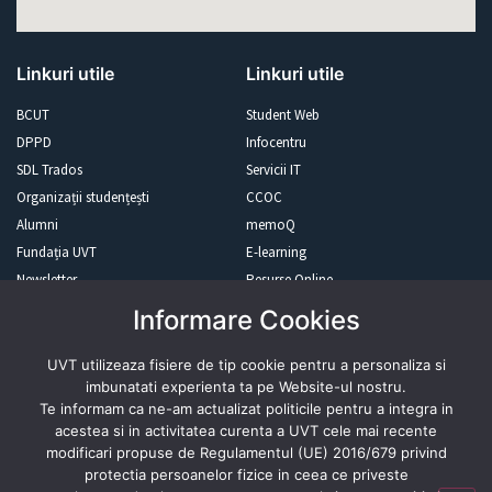
Linkuri utile
Linkuri utile
BCUT
Student Web
DPPD
Infocentru
SDL Trados
Servicii IT
Organizații studențești
CCOC
Alumni
memoQ
Fundația UVT
E-learning
Newsletter
Resurse Online
Informare Cookies
Revista presei
UVT utilizeaza fisiere de tip cookie pentru a personaliza si
imbunatati experienta ta pe Website-ul nostru.
Te informam ca ne-am actualizat politicile pentru a integra in
acestea si in activitatea curenta a UVT cele mai recente
modificari propuse de Regulamentul (UE) 2016/679 privind
Abonează-te
protectia persoanelor fizice in ceea ce priveste