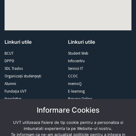
Linkuri utile
Linkuri utile
BCUT
Student Web
DPPD
Infocentru
SDL Trados
Servicii IT
Organizații studențești
CCOC
Alumni
memoQ
Fundația UVT
E-learning
Newsletter
Resurse Online
Informare Cookies
Revista presei
UVT utilizeaza fisiere de tip cookie pentru a personaliza si
imbunatati experienta ta pe Website-ul nostru.
Te informam ca ne-am actualizat politicile pentru a integra in