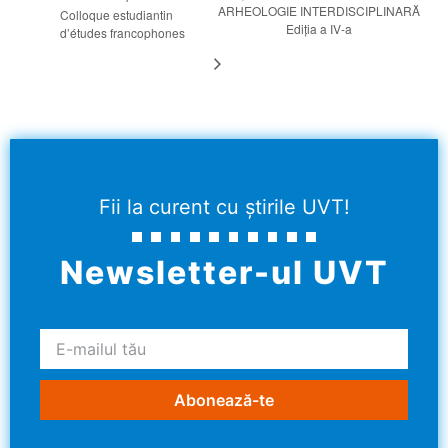
ARHEOLOGIE INTERDISCIPLINARĂ
Colloque estudiantin
Ediția a IV-a
d’études francophones
Fii la curent cu știrile UVT!
Newsletter-ul UVT
Abonează-te