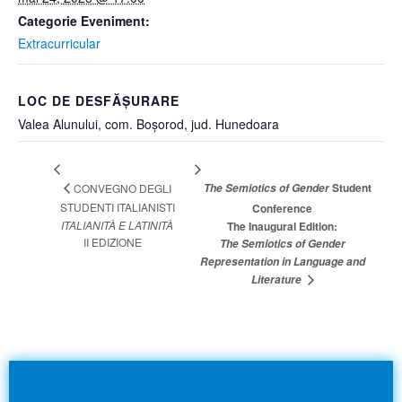
Categorie Eveniment:
Extracurricular
LOC DE DESFĂȘURARE
Valea Alunului, com. Boșorod, jud. Hunedoara
Student
CONVEGNO DEGLI
The Semiotics of Gender
STUDENTI ITALIANISTI
Conference
ITALIANITÀ E LATINITÀ
The Inaugural Edition:
II EDIZIONE
The Semiotics of Gender
Representation in Language and
Literature