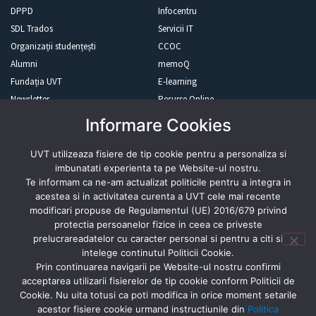
DPPD
Infocentru
SDL Trados
Servicii IT
Organizații studențești
CCOC
Alumni
memoQ
Fundația UVT
E-learning
Newsletter
Resurse Online
Informare Cookies
Revista presei
UVT utilizeaza fisiere de tip cookie pentru a personaliza si
imbunatati experienta ta pe Website-ul nostru.
Te informam ca ne-am actualizat politicile pentru a integra in
acestea si in activitatea curenta a UVT cele mai recente
modificari propuse de Regulamentul (UE) 2016/679 privind
Abonează-te
protectia persoanelor fizice in ceea ce priveste
prelucrareadatelor cu caracter personal si pentru a citi si
intelege continutul Politicii Cookie.
Prin continuarea navigarii pe Website-ul nostru confirmi
acceptarea utilizarii fisierelor de tip cookie conform Politicii de
Cookie. Nu uita totusi ca poti modifica in orice moment setarile
acestor fisiere cookie urmand instructiunile din
Politica