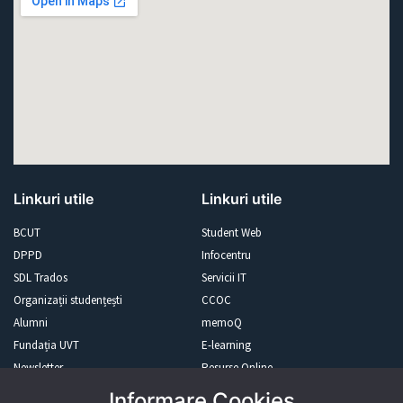
Linkuri utile
Linkuri utile
BCUT
Student Web
DPPD
Infocentru
SDL Trados
Servicii IT
Organizații studențești
CCOC
Alumni
memoQ
Fundația UVT
E-learning
Newsletter
Resurse Online
Informare Cookies