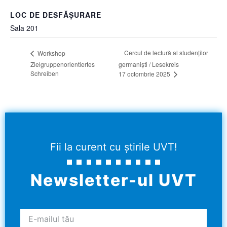
LOC DE DESFĂȘURARE
Sala 201
Cercul de lectură al studenților
Workshop
Zielgruppenorientiertes
germaniști / Lesekreis
Schreiben
17 octombrie 2025
Fii la curent cu știrile UVT!
Newsletter-ul UVT