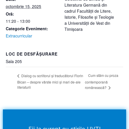
Literatura Germană din
octombrie 15, 2025
cadrul Facultății de Litere,
Oră:
Istorie, Filosofie și Teologie
11:20 - 13:00
a Universității de Vest din
Categorie Eveniment:
Timișoara
Extracurricular
LOC DE DESFĂȘURARE
Sala 205
Cum stăm cu proza
Dialog cu scriitorul și traducătorul Florin
Bican – despre vârste mici și mari de-ale
contemporană
literaturii
românească?