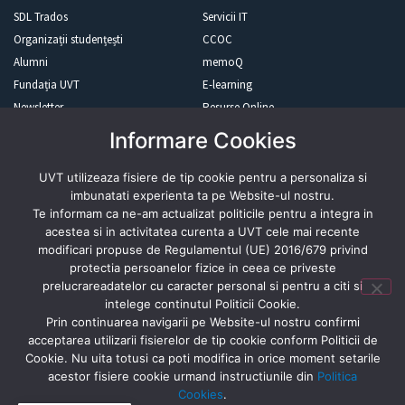
SDL Trados
Servicii IT
Organizații studențești
CCOC
Alumni
memoQ
Fundația UVT
E-learning
Newsletter
Resurse Online
Informare Cookies
Revista presei
UVT utilizeaza fisiere de tip cookie pentru a personaliza si
imbunatati experienta ta pe Website-ul nostru.
Te informam ca ne-am actualizat politicile pentru a integra in
acestea si in activitatea curenta a UVT cele mai recente
modificari propuse de Regulamentul (UE) 2016/679 privind
Abonează-te
protectia persoanelor fizice in ceea ce priveste
prelucrareadatelor cu caracter personal si pentru a citi si
intelege continutul Politicii Cookie.
Prin continuarea navigarii pe Website-ul nostru confirmi
acceptarea utilizarii fisierelor de tip cookie conform Politicii de
Cookie. Nu uita totusi ca poti modifica in orice moment setarile
acestor fisiere cookie urmand instructiunile din
Politica
Cookies
.