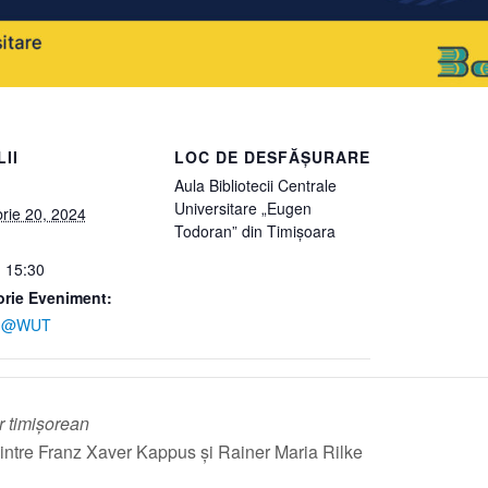
II
LOC DE DESFĂȘURARE
Aula Bibliotecii Centrale
Universitare „Eugen
rie 20, 2024
Todoran” din Timișoara
- 15:30
rie Eveniment:
ing@WUT
r timișorean
ntre Franz Xaver Kappus și Rainer Maria Rilke