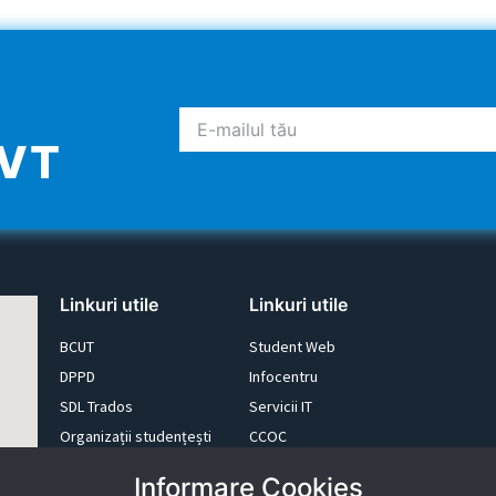
UVT
Linkuri utile
Linkuri utile
BCUT
Student Web
DPPD
Infocentru
SDL Trados
Servicii IT
Organizații studențești
CCOC
Alumni
memoQ
Informare Cookies