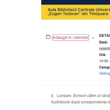
DETAL
Adaugă în calendar
Dată:
noiemb
Oră:
14:30 
Catego
Visit
Lansare:
Scrisori către un tână
Audiobook după corespondența di