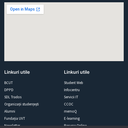
Linkuri utile
Linkuri utile
BCUT
Student Web
DPPD
Infocentru
SDL Trados
Servicii IT
Organizații studențești
CCOC
Alumni
memoQ
Fundația UVT
E-learning
Newsletter
Resurse Online