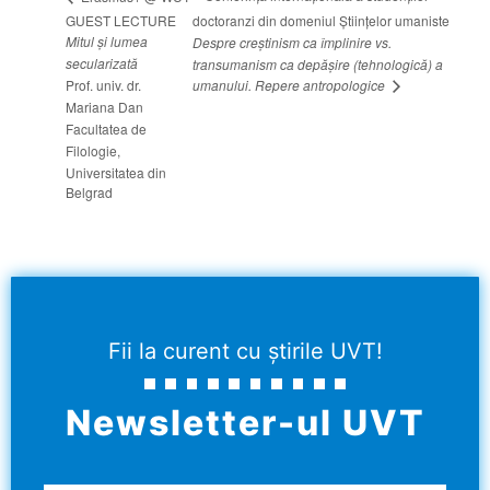
GUEST LECTURE
doctoranzi din domeniul Științelor umaniste
Mitul și lumea
Despre creștinism ca împlinire vs.
secularizată
transumanism ca depășire (tehnologică) a
umanului. Repere antropologice
Prof. univ. dr.
Mariana Dan
Facultatea de
Filologie,
Universitatea din
Belgrad
Fii la curent cu știrile UVT!
Newsletter-ul UVT