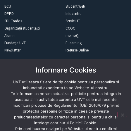
BCUT
Student Web
DPPD
Infocentru
SDL Trados
Servicii IT
Organizații studențești
CCOC
Alumni
memoQ
Fundația UVT
E-learning
Newsletter
Resurse Online
Informare Cookies
Revista presei
UVT utilizeaza fisiere de tip cookie pentru a personaliza si
imbunatati experienta ta pe Website-ul nostru.
Te informam ca ne-am actualizat politicile pentru a integra in
acestea si in activitatea curenta a UVT cele mai recente
Abonează-te
modificari propuse de Regulamentul (UE) 2016/679 privind
protectia persoanelor fizice in ceea ce priveste
prelucrareadatelor cu caracter personal si pentru a citi si
intelege continutul Politicii Cookie.
Prin continuarea navigarii pe Website-ul nostru confirmi