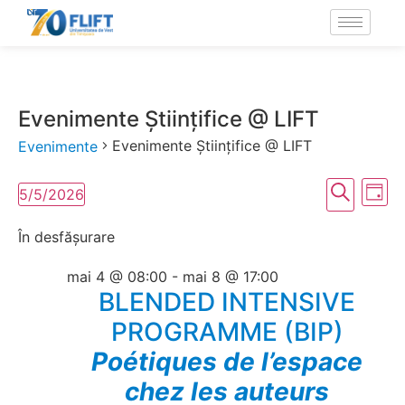
Evenimente Științifice @ LIFT
Evenimente Științifice @ LIFT
Evenimente
Navig
Na
Caută
5/5/2026
Zi
Selectează
în
în
data.
În desfășurare
vi
vizual
Ev
mai 4 @ 08:00
-
mai 8 @ 17:00
și
BLENDED INTENSIVE
căuta
PROGRAMME (BIP)
Poétiques de l’espace
Even
chez les auteurs