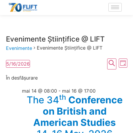
Evenimente Științifice @ LIFT
Evenimente Științifice @ LIFT
Evenimente
Navig
Na
Caută
5/16/2026
Zi
Selectează
în
în
data.
În desfășurare
vi
vizual
Ev
mai 14 @ 08:00
-
mai 16 @ 17:00
și
th
The 34
Conference
căuta
on British and
Even
American Studies