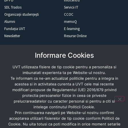
DPPD
Infocentru
SDL Trados
Servicii IT
Organizații studențești
CCOC
Alumni
memoQ
Fundația UVT
E-learning
Newsletter
Resurse Online
Informare Cookies
Revista presei
UVT utilizeaza fisiere de tip cookie pentru a personaliza si
imbunatati experienta ta pe Website-ul nostru.
Te informam ca ne-am actualizat politicile pentru a integra in
acestea si in activitatea curenta a UVT cele mai recente
Abonează-te
modificari propuse de Regulamentul (UE) 2016/679 privind
protectia persoanelor fizice in ceea ce priveste
prelucrareadatelor cu caracter personal si pentru a citi si
intelege continutul Politicii Cookie.
Prin continuarea navigarii pe Website-ul nostru confirmi
acceptarea utilizarii fisierelor de tip cookie conform Politicii de
Cookie. Nu uita totusi ca poti modifica in orice moment setarile